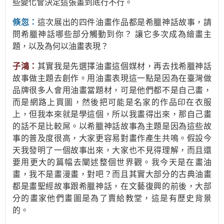
些變化會決定這張畫到底行不行。
倏忽：
這次展出的四件油畫作品都是希臘神話故事，請
問希臘神話哪些部分觸動到你？ 讓它多次成為繪畫主
題，以及為何以油畫表現？
子鴻：
其實我是先選擇油畫這個媒材，再去找希臘神話
故事做主題去創作。用油畫表現這一點是因為在臺灣做
品牌很多人會用油畫當題材，可是他們都不是自己畫，
而是網路上買圖，然後把可能是名家的作品印在衣服
上，但我本來就是學這個，所以我畫得出來，那自己畫
的話不是比較屌。以希臘神話故事為主題是因為這些故
事的普及度很高，大家更容易對畫作產生共鳴。假設今
天我發明了一個故事出來，大家也不見得理解，而且還
要用更大的篇幅去闡述整個世界觀。我今天是在畫油
畫，我不是畫漫畫，對吧？而且其實大部分的古典油畫
都是畫聖經故事跟希臘神話，在文藝復興的前後，大部
分的畫家他們畫圖是為了賣給教堂，這是有歷史背景
的。