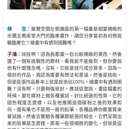
倏 忽：
展覽空間左側牆面的第一幅畫是相當精緻的
米蘭主教座堂大門的臨摩畫作，請您分享當初為何想挑
戰臨摩它？繪畫中有遇到困難嗎？
子鴻：
炫技啊！因為我都畫一些比較精緻的東西，然後
選了一個有挑戰性的題材，看我能不能做到。但你要說
他有什麼理念嗎，沒有，它就是技巧成分居多，因為一
個好的作品，我認為需要有想法和意涵，然後是技術，
但是這張作品基本上就是技術佔100%。繪畫中有遇到困
難？沒有啊，只要夠強就好。應該這麼說，畫這幅畫的
時候，要在媒材上做各種嘗試，好比紙張的性質，它的
固色程度怎麼樣，以及他推開這個碳粉之後的效果如
何，還有筆也不是用一般的鉛筆，各種品牌你都要買來
嘗試過，然後去實驗各種筆跟紙張的組合，它們呈現出
來的效果是怎麼樣，那是一些很細微的變化，但就是這