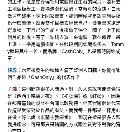
的工作，像是在葬儀社用電腦修往生者的照片，還有去
工地做板模工，賣場清潔也做過。當時真的沒錢，白天
做這些破事，晚上回家畫畫，那個時候我是認真想要搞
點什麼事情，然後當作目標去經營自己，做為畫家還是
得累積一下自己的作品。後來做了保全一陣子，上了兩
個月的班後，有了一點錢去買一臺電腦，就在那裡一邊
上班，一邊用電腦畫圖。在那段期間認識很多人，Tomm
y就是其中一位，而品牌「CashOnly」也是那時開始成
軍。
倏忽：
六年來發生的種種占滿了整個入口牆，你覺得哪
個作品是「CashOnly」的代表作？
子鴻：
這個問題很多人問過，對一般人來說可能會覺得
是《西西里晚禱之夜》、《初號機》或《紅蓮》，因為
在那時這類的設計在台灣比較獨特。但其實哪個是代表
作這是受眾對於作品的看法，而我每一件都是一樣用心
在做。好比說《米蘭主教座堂》，到現在還是很多人跟
我提起它，可是那只是繪圖的方式跟性質對不對你的胃
口而已。