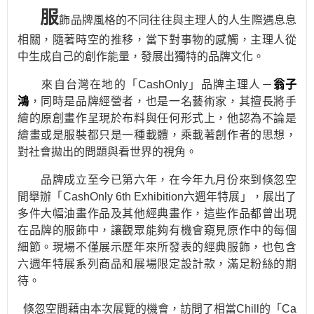
服
飾品牌風格的不同往往與主理人的人生際遇息息
相關，隨著時空的推移，當下對事物的感觸，主理人從
中生成自己的創作能量，發展出獨特的品牌文化。
來自台灣在地的「CashOnly」品牌主理人－
翁子
鴻
，同時是品牌經營者，也是一名藝術家，其擅長將手
繪的原創畫作呈現於布料與任何形式上，他認為不論是
繪畫或是服裝都只是一種載體，乘載著創作者的思想，
對社會拋出的問題與看世界的視角。
品牌成立至今已第六年，在今年九月份來到倏忽空
間舉辦「CashOnly 6th Exhibition六週年特展」，展出了
多件大幅油畫作品及其他經典畫作，這些作品都曾出現
在品牌的服飾中，讓觀眾能夠有機會窺見原作中的每個
細節。現場不僅展示歷年來所發表的經典服飾，也包含
六週年特展系列商品和展場限定設計款，滿足粉絲的期
待。
倏忽空間藉由本次展覽的機會，訪問了相當Chill的「Ca