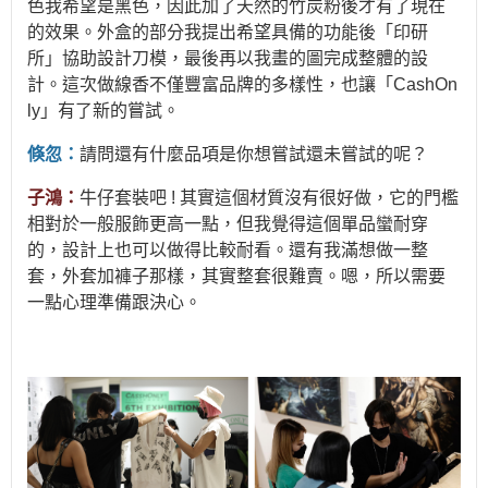
色我希望是黑色，因此加了天然的竹炭粉後才有了現在
的效果。外盒的部分我提出希望具備的功能後「印研
所」協助設計刀模，最後再以我畫的圖完成整體的設
計。這次做線香不僅豐富品牌的多樣性，也讓「CashOn
ly」有了新的嘗試。
倏忽：
請問還有什麼品項是你想嘗試還未嘗試的呢？
子鴻：
牛仔套裝吧 ! 其實這個材質沒有很好做，它的門檻
相對於一般服飾更高一點，但我覺得這個單品蠻耐穿
的，設計上也可以做得比較耐看。還有我滿想做一整
套，外套加褲子那樣，其實整套很難賣。嗯，所以需要
一點心理準備跟決心。