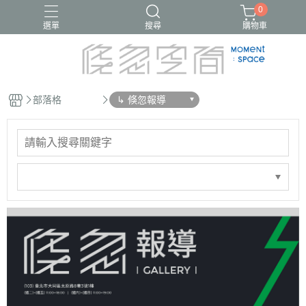
0
選單
搜尋
購物車
部落格
↳ 倏忽報導