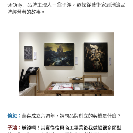
shOnly」品牌主理人－翁子鴻，窺探從藝術家到潮流品
牌經營者的故事。
倏忽：
恭喜成立六週年，請問品牌創立的契機是什麼？
子鴻：
賺錢啊！其實從復興商工畢業後我做過很多類型