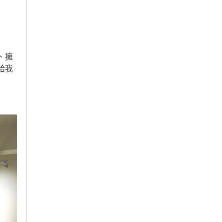
、擁
給我