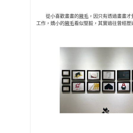
從小喜歡畫畫的
腋毛
，因只有透過畫畫才
工作，嬌小的
腋毛
看似堅毅，其實過往曾經歷