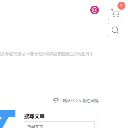
0
消息
參觀資訊
場地租借
倏忽報導
展覽回顧
全部商品
俱作
部落格
↳ 倏忽報導
搜尋文章