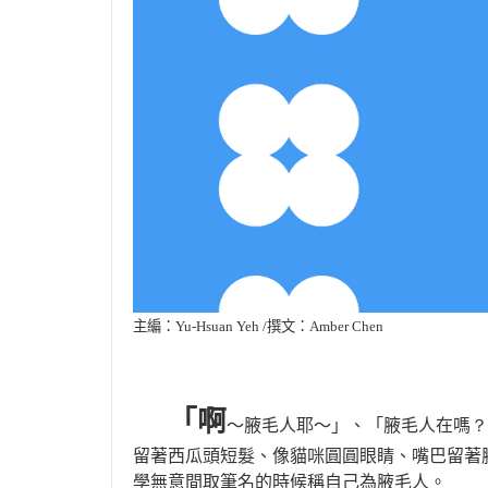
主編：Yu-Hsuan Yeh /撰文：Amber Chen
「
啊
～腋毛人耶～」、「腋毛人在嗎
？
留著西瓜頭短髮、像貓咪圓圓眼睛、嘴巴留著
學無意間取筆名的時候稱自己為腋毛人。