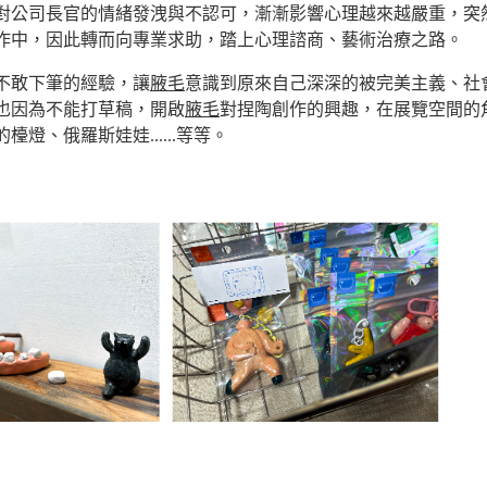
公司長官的情緒發洩與不認可，漸漸影響心理越來越嚴重，突
作中，因此轉而向專業求助，踏上心理諮商、藝術治療之路。
不敢下筆的經驗，讓
腋毛
意識到原來自己深深的被完美主義、社
也因為不能打草稿，開啟
腋毛
對捏陶創作的興趣，在展覽空間的
的檯燈、俄羅斯娃娃
......
等等。