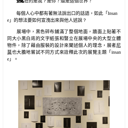
狂的是我
？
是你？還是這個世界？
每個人心中都有著無法說出口的話語，如此「
Insan
e
」的想法要如何宣洩出來與他人述說
？
展場中，黑色碎布鋪滿了整個地面，牆面上貼著不
同大小黑白底的文字紙張和豎立在展場中央的大型立體
物件，除了藉由服裝的設計來闡述個人的理念，展者
尼
莫
也大膽地嘗試不同方式來詮釋此次的展覽主題「
insan
e
」。