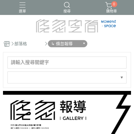
0
選單
搜尋
購物車
部落格
↳ 倏忽報導